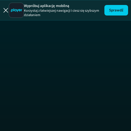
Wypróbuj aplikację mobilną
Sprawdź
Korzystaj z łatwiejszej nawigacji i ciesz się szybszym
działaniem