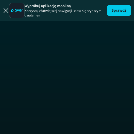
Wypróbuj aplikację mobilną
Sprawdź
Korzystaj z łatwiejszej nawigacji i ciesz się szybszym
działaniem