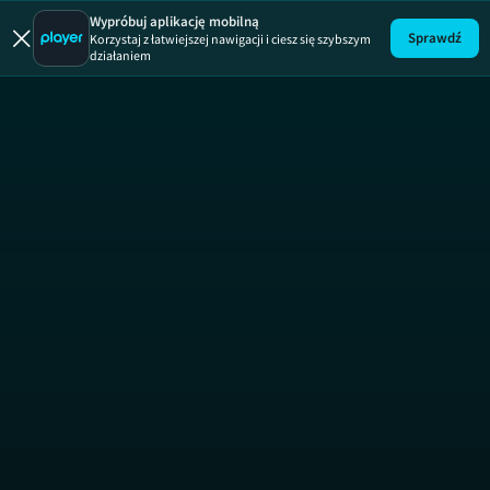
Wypróbuj aplikację mobilną
Sprawdź
Korzystaj z łatwiejszej nawigacji i ciesz się szybszym
działaniem