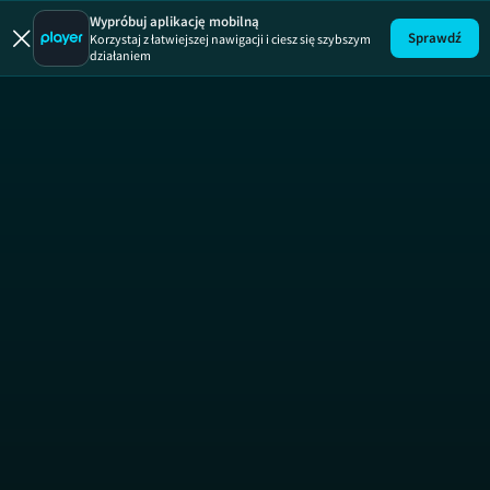
Wypróbuj aplikację mobilną
Sprawdź
Korzystaj z łatwiejszej nawigacji i ciesz się szybszym
działaniem