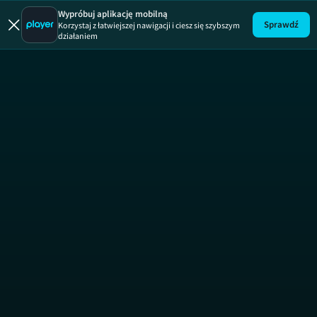
Wypróbuj aplikację mobilną
Sprawdź
Korzystaj z łatwiejszej nawigacji i ciesz się szybszym
działaniem