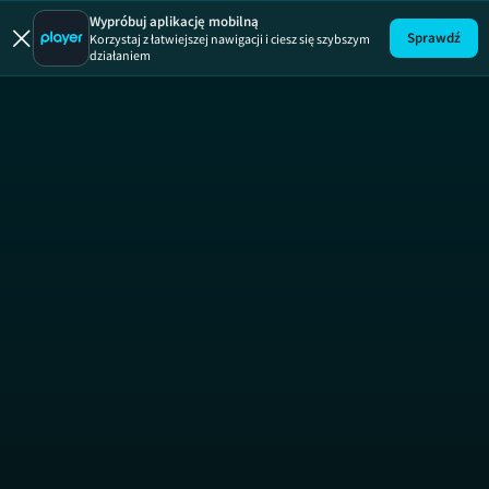
Wypróbuj aplikację mobilną
Sprawdź
Korzystaj z łatwiejszej nawigacji i ciesz się szybszym
działaniem