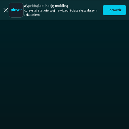
Wypróbuj aplikację mobilną
Sprawdź
Korzystaj z łatwiejszej nawigacji i ciesz się szybszym
działaniem