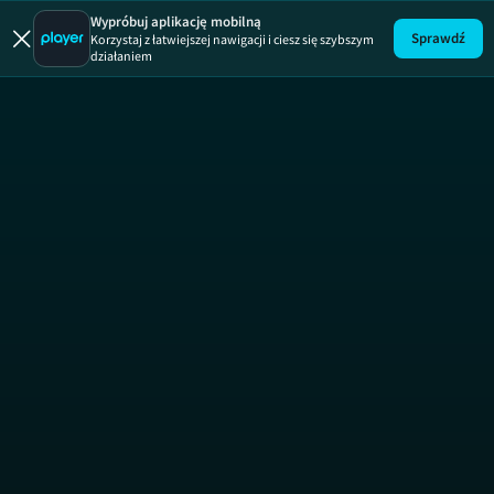
Wypróbuj aplikację mobilną
Sprawdź
Korzystaj z łatwiejszej nawigacji i ciesz się szybszym
działaniem