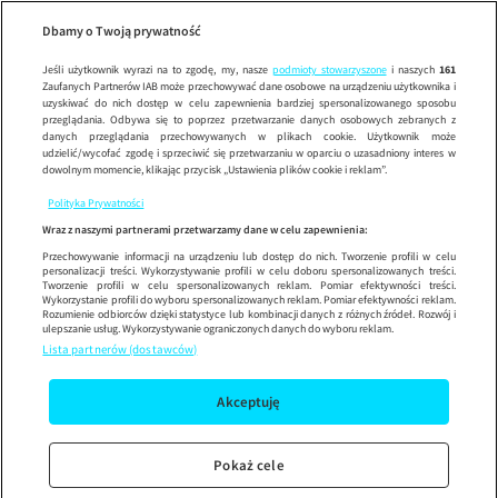
Hotel Paradis
Wypróbuj aplikację mobilną
Dbamy o Twoją prywatność
Sprawdź
Korzystaj z łatwiejszej nawigacji i ciesz się szybszym
działaniem
Jeśli użytkownik wyrazi na to zgodę, my, nasze
podmioty stowarzyszone
i naszych
161
Zaufanych Partnerów IAB może przechowywać dane osobowe na urządzeniu użytkownika i
uzyskiwać do nich dostęp w celu zapewnienia bardziej spersonalizowanego sposobu
przeglądania. Odbywa się to poprzez przetwarzanie danych osobowych zebranych z
danych przeglądania przechowywanych w plikach cookie. Użytkownik może
udzielić/wycofać zgodę i sprzeciwić się przetwarzaniu w oparciu o uzasadniony interes w
dowolnym momencie, klikając przycisk „Ustawienia plików cookie i reklam”.
Polityka Prywatności
Wraz z naszymi partnerami przetwarzamy dane w celu zapewnienia:
Przechowywanie informacji na urządzeniu lub dostęp do nich. Tworzenie profili w celu
personalizacji treści. Wykorzystywanie profili w celu doboru spersonalizowanych treści.
Tworzenie profili w celu spersonalizowanych reklam. Pomiar efektywności treści.
Wykorzystanie profili do wyboru spersonalizowanych reklam. Pomiar efektywności reklam.
Rozumienie odbiorców dzięki statystyce lub kombinacji danych z różnych źródeł. Rozwój i
ulepszanie usług. Wykorzystywanie ograniczonych danych do wyboru reklam.
Lista partnerów (dostawców)
Akceptuję
Pokaż cele