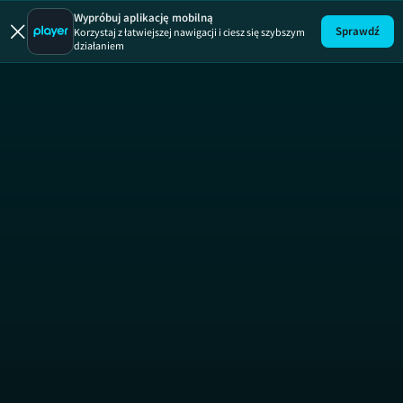
Hotel Paradis
Wypróbuj aplikację mobilną
Sprawdź
Korzystaj z łatwiejszej nawigacji i ciesz się szybszym
działaniem