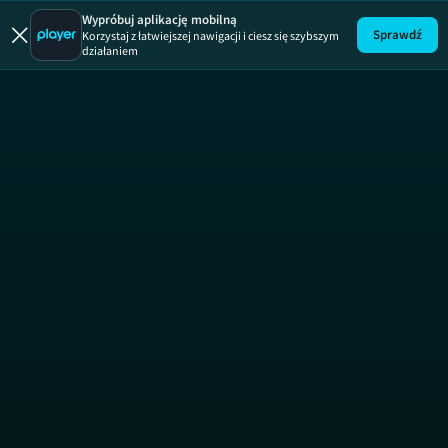
Wypróbuj aplikację mobilną
Sprawdź
Korzystaj z łatwiejszej nawigacji i ciesz się szybszym
działaniem