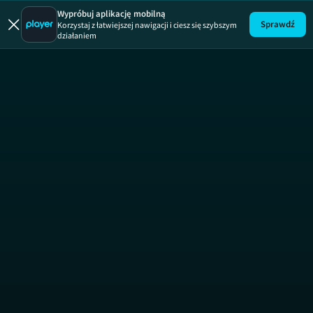
Wypróbuj aplikację mobilną
Sprawdź
Korzystaj z łatwiejszej nawigacji i ciesz się szybszym
działaniem
Ekipa z raju
SEZON 5