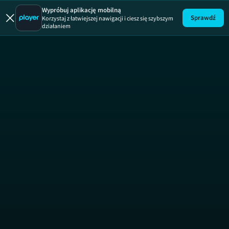
Wypróbuj aplikację mobilną
Sprawdź
Korzystaj z łatwiejszej nawigacji i ciesz się szybszym
działaniem
Ekipa z raju
SEZON 3