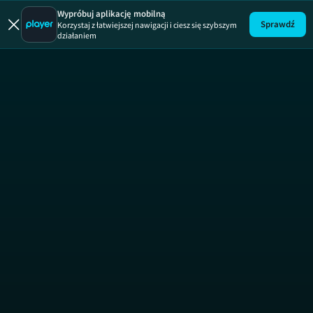
Wypróbuj aplikację mobilną
Sprawdź
Korzystaj z łatwiejszej nawigacji i ciesz się szybszym
działaniem
Ekipa z raju
SEZON 3