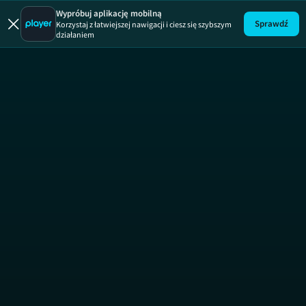
Bonusy z raju
Wypróbuj aplikację mobilną
Sprawdź
Korzystaj z łatwiejszej nawigacji i ciesz się szybszym
działaniem