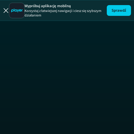
Wypróbuj aplikację mobilną
Sprawdź
Korzystaj z łatwiejszej nawigacji i ciesz się szybszym
działaniem