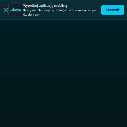
Wypróbuj aplikację mobilną
Sprawdź
Korzystaj z łatwiejszej nawigacji i ciesz się szybszym
działaniem