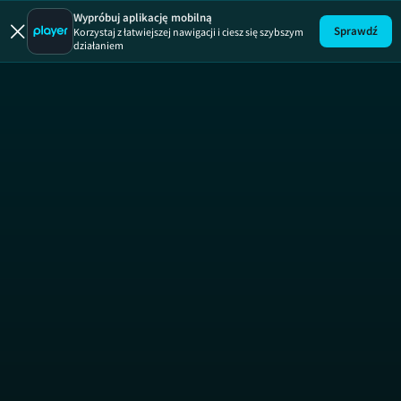
Wypróbuj aplikację mobilną
Sprawdź
Korzystaj z łatwiejszej nawigacji i ciesz się szybszym
działaniem