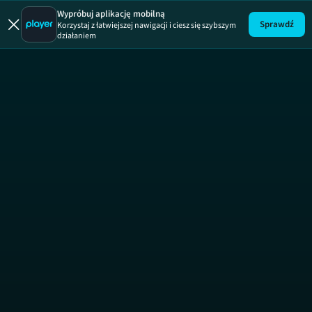
Wypróbuj aplikację mobilną
Sprawdź
Korzystaj z łatwiejszej nawigacji i ciesz się szybszym
działaniem