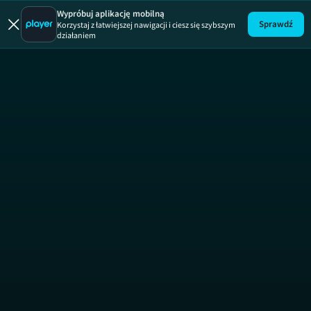
Wypróbuj aplikację mobilną
Sprawdź
Korzystaj z łatwiejszej nawigacji i ciesz się szybszym
działaniem