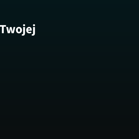
 Twojej