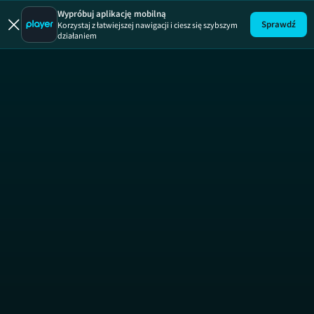
Kobieta na 
Wypróbuj aplikację mobilną
Sprawdź
Korzystaj z łatwiejszej nawigacji i ciesz się szybszym
działaniem