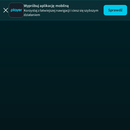
Wypróbuj aplikację mobilną
Sprawdź
Korzystaj z łatwiejszej nawigacji i ciesz się szybszym
działaniem