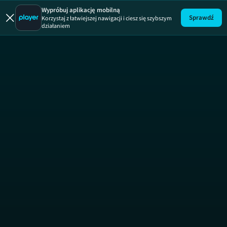
Grzechy 
Wypróbuj aplikację mobilną
Sprawdź
Korzystaj z łatwiejszej nawigacji i ciesz się szybszym
działaniem