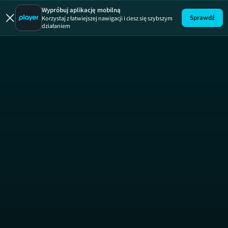
Godziny sz
Wypróbuj aplikację mobilną
Sprawdź
Korzystaj z łatwiejszej nawigacji i ciesz się szybszym
działaniem