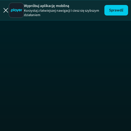
Wypróbuj aplikację mobilną
Sprawdź
Korzystaj z łatwiejszej nawigacji i ciesz się szybszym
działaniem