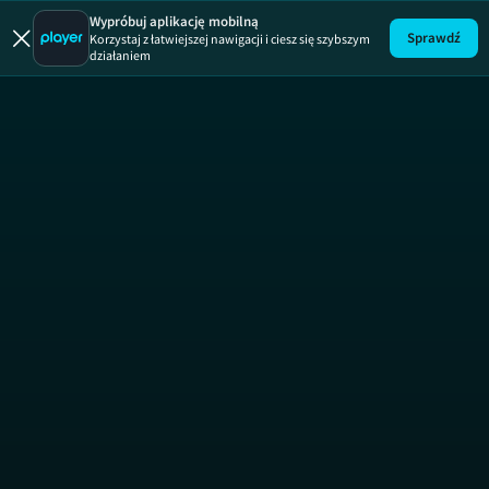
Wypróbuj aplikację mobilną
Sprawdź
Korzystaj z łatwiejszej nawigacji i ciesz się szybszym
działaniem