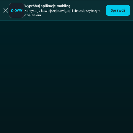
Wypróbuj aplikację mobilną
Sprawdź
Korzystaj z łatwiejszej nawigacji i ciesz się szybszym
działaniem