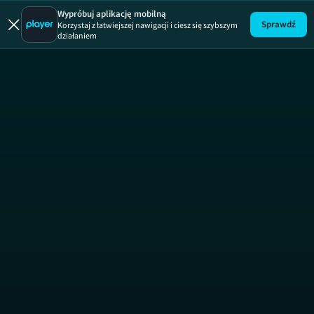
Perfect Days
Wypróbuj aplikację mobilną
Sprawdź
Korzystaj z łatwiejszej nawigacji i ciesz się szybszym
działaniem