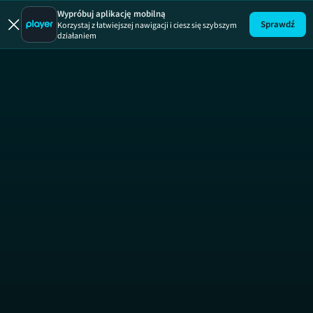
Wypróbuj aplikację mobilną
Sprawdź
Korzystaj z łatwiejszej nawigacji i ciesz się szybszym
działaniem