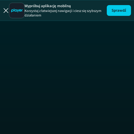
Wypróbuj aplikację mobilną
Sprawdź
Korzystaj z łatwiejszej nawigacji i ciesz się szybszym
działaniem