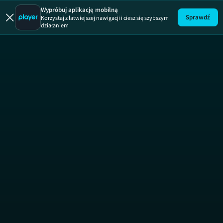
Wypróbuj aplikację mobilną
Sprawdź
Korzystaj z łatwiejszej nawigacji i ciesz się szybszym
działaniem