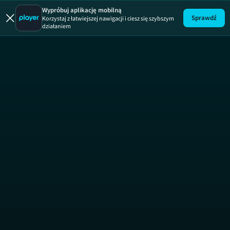
Wypróbuj aplikację mobilną
Sprawdź
Korzystaj z łatwiejszej nawigacji i ciesz się szybszym
działaniem