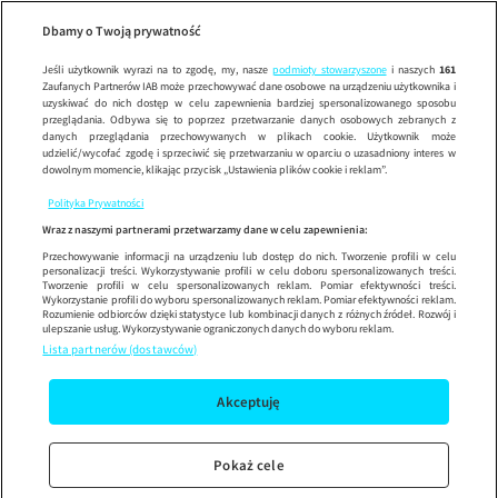
Wypróbuj aplikację mobilną
Dbamy o Twoją prywatność
Sprawdź
Korzystaj z łatwiejszej nawigacji i ciesz się szybszym
działaniem
Jeśli użytkownik wyrazi na to zgodę, my, nasze
podmioty stowarzyszone
i naszych
161
Zaufanych Partnerów IAB może przechowywać dane osobowe na urządzeniu użytkownika i
uzyskiwać do nich dostęp w celu zapewnienia bardziej spersonalizowanego sposobu
przeglądania. Odbywa się to poprzez przetwarzanie danych osobowych zebranych z
danych przeglądania przechowywanych w plikach cookie. Użytkownik może
udzielić/wycofać zgodę i sprzeciwić się przetwarzaniu w oparciu o uzasadniony interes w
dowolnym momencie, klikając przycisk „Ustawienia plików cookie i reklam”.
Polityka Prywatności
Wraz z naszymi partnerami przetwarzamy dane w celu zapewnienia:
Przechowywanie informacji na urządzeniu lub dostęp do nich. Tworzenie profili w celu
personalizacji treści. Wykorzystywanie profili w celu doboru spersonalizowanych treści.
Tworzenie profili w celu spersonalizowanych reklam. Pomiar efektywności treści.
Wykorzystanie profili do wyboru spersonalizowanych reklam. Pomiar efektywności reklam.
Rozumienie odbiorców dzięki statystyce lub kombinacji danych z różnych źródeł. Rozwój i
ulepszanie usług. Wykorzystywanie ograniczonych danych do wyboru reklam.
Lista partnerów (dostawców)
Akceptuję
Pokaż cele