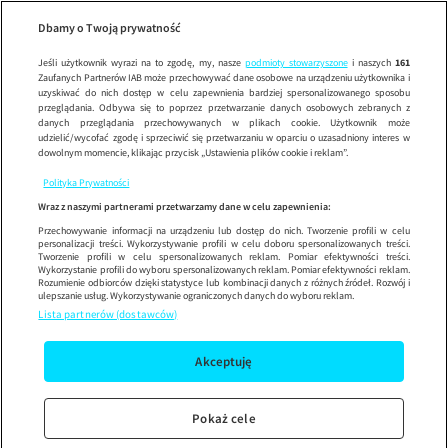
Wypróbuj aplikację mobilną
Dbamy o Twoją prywatność
Sprawdź
Korzystaj z łatwiejszej nawigacji i ciesz się szybszym
działaniem
Jeśli użytkownik wyrazi na to zgodę, my, nasze
podmioty stowarzyszone
i naszych
161
Zaufanych Partnerów IAB może przechowywać dane osobowe na urządzeniu użytkownika i
uzyskiwać do nich dostęp w celu zapewnienia bardziej spersonalizowanego sposobu
przeglądania. Odbywa się to poprzez przetwarzanie danych osobowych zebranych z
danych przeglądania przechowywanych w plikach cookie. Użytkownik może
udzielić/wycofać zgodę i sprzeciwić się przetwarzaniu w oparciu o uzasadniony interes w
dowolnym momencie, klikając przycisk „Ustawienia plików cookie i reklam”.
Polityka Prywatności
Wraz z naszymi partnerami przetwarzamy dane w celu zapewnienia:
Przechowywanie informacji na urządzeniu lub dostęp do nich. Tworzenie profili w celu
personalizacji treści. Wykorzystywanie profili w celu doboru spersonalizowanych treści.
Tworzenie profili w celu spersonalizowanych reklam. Pomiar efektywności treści.
Wykorzystanie profili do wyboru spersonalizowanych reklam. Pomiar efektywności reklam.
Rozumienie odbiorców dzięki statystyce lub kombinacji danych z różnych źródeł. Rozwój i
ulepszanie usług. Wykorzystywanie ograniczonych danych do wyboru reklam.
Lista partnerów (dostawców)
Akceptuję
Pokaż cele