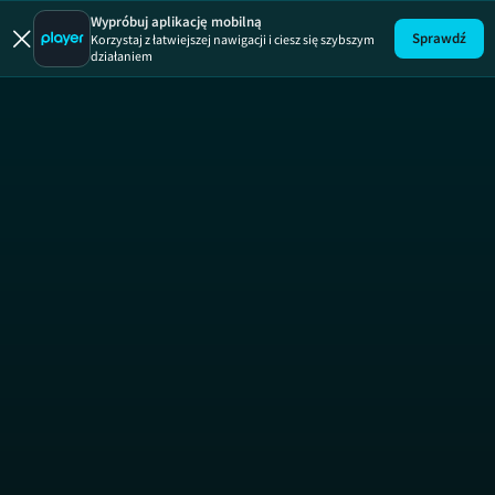
Wypróbuj aplikację mobilną
Sprawdź
Korzystaj z łatwiejszej nawigacji i ciesz się szybszym
działaniem