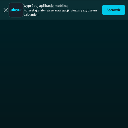
Wypróbuj aplikację mobilną
Sprawdź
Korzystaj z łatwiejszej nawigacji i ciesz się szybszym
działaniem