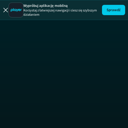
Wypróbuj aplikację mobilną
Sprawdź
Korzystaj z łatwiejszej nawigacji i ciesz się szybszym
działaniem