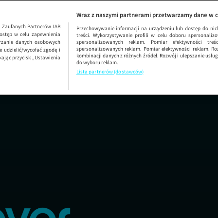
Vuelta a Esp
Wraz z naszymi partnerami przetwarzamy dane w c
1
Zaufanych Partnerów IAB
Przechowywanie informacji na urządzeniu lub dostęp do nich.
ostęp w celu zapewnienia
treści. Wykorzystywanie profili w celu doboru spersonalizo
arzanie danych osobowych
spersonalizowanych reklam. Pomiar efektywności treś
spersonalizowanych reklam. Pomiar efektywności reklam. Roz
 udzielić/wycofać zgodę i
kombinacji danych z różnych źródeł. Rozwój i ulepszanie usł
kając przycisk „Ustawienia
do wyboru reklam.
Lista partnerów (dostawców)