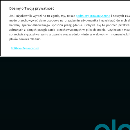
Dbamy o Twoją prywatność
Jeśli użytkownik wyrazi na to zgodę, my, nasze
podmioty stowarzyszone
i naszych
16
może przechowywać dane osobowe na urządzeniu użytkownika i uzyskiwać do nich d
bardziej spersonalizowanego sposobu przeglądania. Odbywa się to poprzez przetw
zebranych z danych przeglądania przechowywanych w plikach cookie. Użytkownik może
sprzeciwić się przetwarzaniu w oparciu o uzasadniony interes w dowolnym momencie, kli
plików cookie i reklam”.
Polityka Prywatności