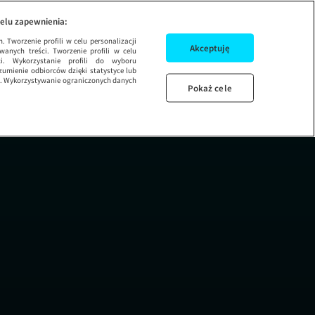
ana | 16. etap
elu zapewnienia:
 Tworzenie profili w celu personalizacji
Akceptuję
wanych treści. Tworzenie profili w celu
ci. Wykorzystanie profili do wyboru
umienie odbiorców dzięki statystyce lub
ug. Wykorzystywanie ograniczonych danych
Pokaż cele