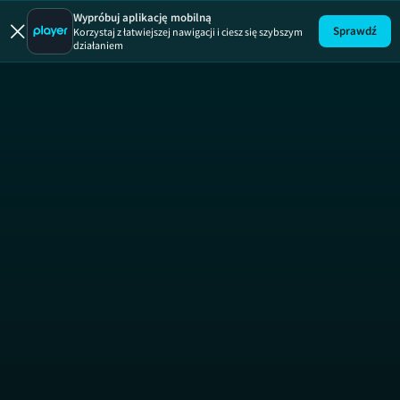
Wypróbuj aplikację mobilną
Sprawdź
Korzystaj z łatwiejszej nawigacji i ciesz się szybszym
działaniem