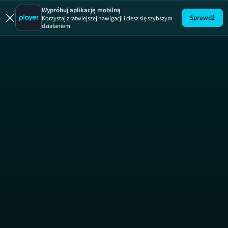
Wypróbuj aplikację mobilną
Sprawdź
Korzystaj z łatwiejszej nawigacji i ciesz się szybszym
działaniem