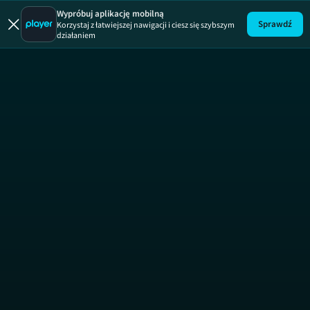
Wypróbuj aplikację mobilną
Sprawdź
Korzystaj z łatwiejszej nawigacji i ciesz się szybszym
działaniem