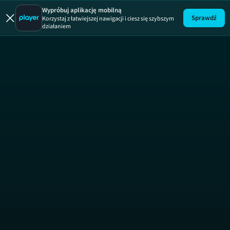
US Open 
Wypróbuj aplikację mobilną
Sprawdź
Korzystaj z łatwiejszej nawigacji i ciesz się szybszym
działaniem