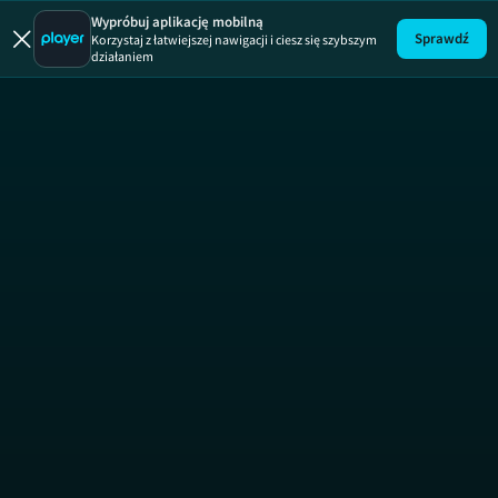
US Open 
Wypróbuj aplikację mobilną
Sprawdź
Korzystaj z łatwiejszej nawigacji i ciesz się szybszym
działaniem