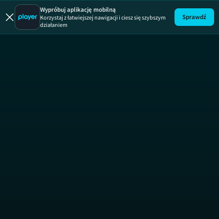
US Open 
Wypróbuj aplikację mobilną
Sprawdź
Korzystaj z łatwiejszej nawigacji i ciesz się szybszym
działaniem