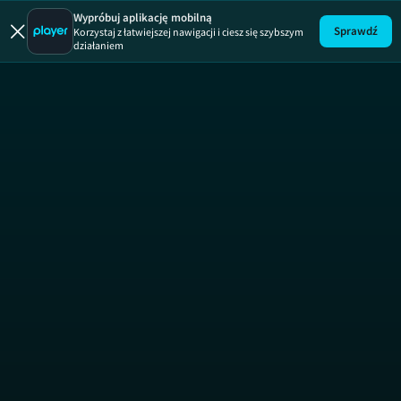
Wypróbuj aplikację mobilną
Sprawdź
Korzystaj z łatwiejszej nawigacji i ciesz się szybszym
działaniem