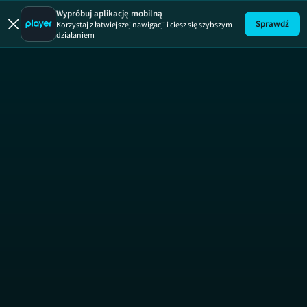
Wypróbuj aplikację mobilną
Sprawdź
Korzystaj z łatwiejszej nawigacji i ciesz się szybszym
działaniem