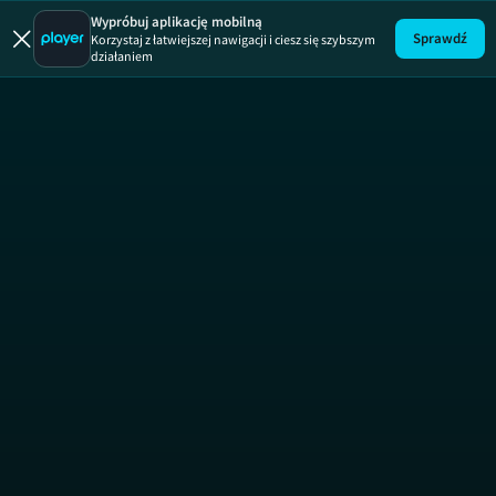
Wypróbuj aplikację mobilną
Sprawdź
Korzystaj z łatwiejszej nawigacji i ciesz się szybszym
działaniem