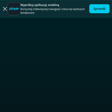
Wypróbuj aplikację mobilną
Sprawdź
Korzystaj z łatwiejszej nawigacji i ciesz się szybszym
działaniem