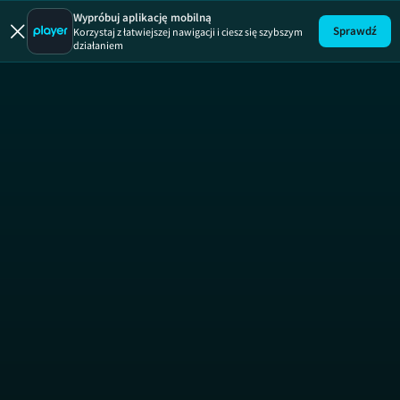
Wypróbuj aplikację mobilną
Sprawdź
Korzystaj z łatwiejszej nawigacji i ciesz się szybszym
działaniem